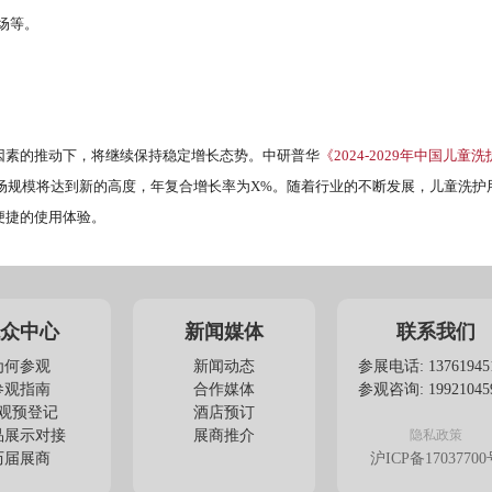
场等。
因素的推动下，将继续保持稳定增长态势。中研普华
《2024-2029年中国儿童
市场规模将达到新的高度，年复合增长率为X%。随着行业的不断发展，儿童洗护
便捷的使用体验。
众中心
新闻媒体
联系我们
为何参观
新闻动态
参展电话: 13761945
参观指南
合作媒体
参观咨询: 19921045
观预登记
酒店预订
品展示对接
展商推介
隐私政策
历届展商
沪ICP备17037700