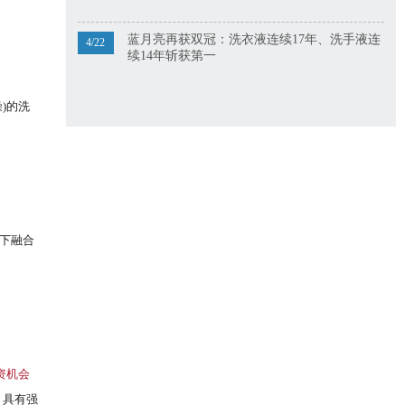
蓝月亮再获双冠：洗衣液连续17年、洗手液连
4/22
续14年斩获第一
)的洗
下融合
资机会
，具有强