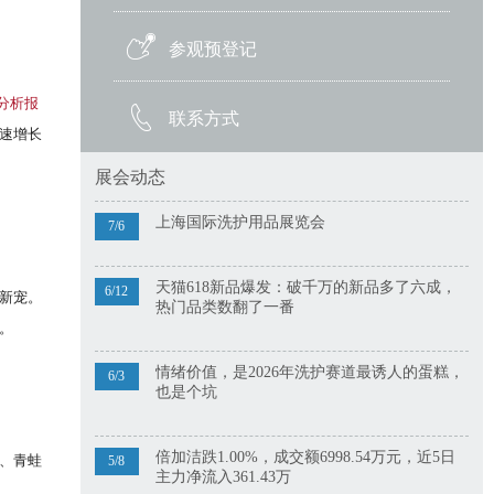
参观预登记
会分析报
联系方式
速增长
展会动态
上海国际洗护用品展览会
7/6
天猫618新品爆发：破千万的新品多了六成，
6/12
新宠。
热门品类数翻了一番
。
情绪价值，是2026年洗护赛道最诱人的蛋糕，
6/3
也是个坑
倍加洁跌1.00%，成交额6998.54万元，近5日
、青蛙
5/8
主力净流入361.43万